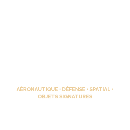
ST GROUP
SPÉCIALISTE DE COMPOSITES
HAUTES PERFORMANCES
POUR INDUSTRIES DE POINTE
AÉRONAUTIQUE • DÉFENSE • SPATIAL •
OBJETS SIGNATURES