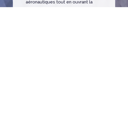
aéronautiques tout en ouvrant la
voie à de nouveaux marchés,
notamment avec la création de ST
Luxury, qui transpose l’expertise des
composites aéronautiques à la
conception d’objets et de bagages
d’exception
Équipe dirigeante