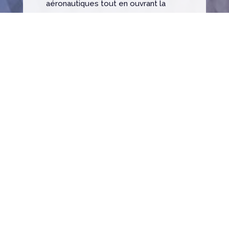
aéronautiques tout en ouvrant la
voie à de nouveaux marchés,
notamment avec la création de ST
Luxury, qui transpose l’expertise des
composites aéronautiques à la
conception d’objets et de bagages
d’exception
Équipe dirigeante