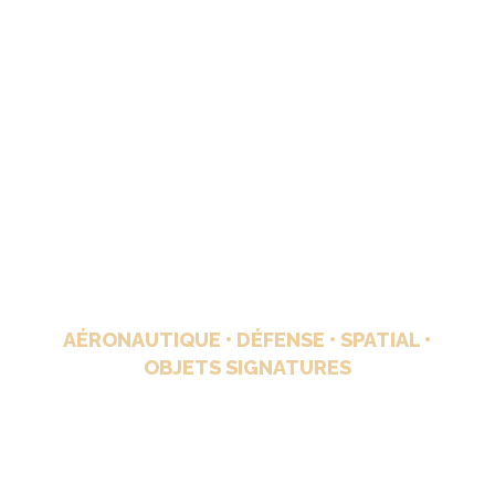
ST GROUP
SPÉCIALISTE DE COMPOSITES
HAUTES PERFORMANCES
POUR INDUSTRIES DE POINTE
AÉRONAUTIQUE • DÉFENSE • SPATIAL •
OBJETS SIGNATURES